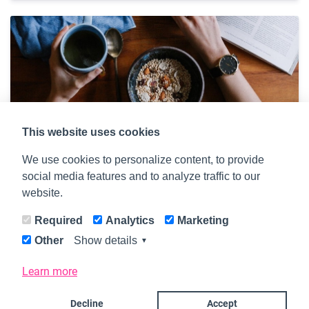
This website uses cookies
Die perfekte Ernährung, um geistig Fit zu
bleiben
We use cookies to personalize content, to provide
social media features and to analyze traffic to our
Lorem ipsum dolor sit amet, consectetur adipiscing
website.
elit. Pellentesque libero nunc,..
Required
Analytics
Marketing
Other
Show details
▼
Learn more
Impressum
Datenschutzerklärung
Decline
Accept